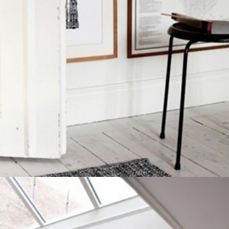
FUSCE VULPUTATE