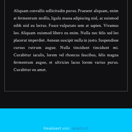
Aliquam convallis sollicitudin purus. Praesent aliquam, enim
at fermentum mollis, ligula massa adipiscing nisl, ac euismod
nibh nisl eu lectus. Fusce vulputate sem at sapien. Vivamus
leo. Aliquam euismod libero eu enim. Nulla nec felis sed leo
placerat imperdiet. Aenean suscipit nulla in justo. Suspendisse
cursus rutrum augue. Nulla tincidunt tincidunt mi.
Curabitur iaculis, lorem vel rhoncus faucibus, felis magna
fermentum augue, et ultricies lacus lorem varius purus.
Curabitur eu amet.
Realisiert von :
akantis.fr