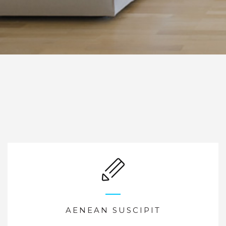
FUSCE VULPUTATE
VEHICULA
Vivamus suscipit tortor eget felis porttitor volutpat. Vestibulum
ac diam sit amet quam vehicula elementum sed sit amet dui.
Pellentesque in ipsum id orci.
ELEMENTUM
AENEAN SUSCIPIT