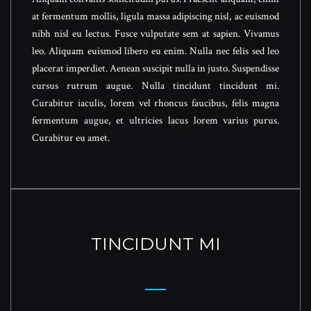
at fermentum mollis, ligula massa adipiscing nisl, ac euismod
nibh nisl eu lectus. Fusce vulputate sem at sapien. Vivamus
leo. Aliquam euismod libero eu enim. Nulla nec felis sed leo
placerat imperdiet. Aenean suscipit nulla in justo. Suspendisse
cursus rutrum augue. Nulla tincidunt tincidunt mi.
Curabitur iaculis, lorem vel rhoncus faucibus, felis magna
fermentum augue, et ultricies lacus lorem varius purus.
Curabitur eu amet.
TINCIDUNT MI